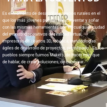
Es el momento de desarrollar espacios rurales en el
que los más jóvenes puedan crear, inventar y soñar
con las mismas herramientas que en cualquier ciudad
del mundo: dispositivos de realidad virtual,
impresoras de objetos 3D, robótica, metodologías
ágiles de desarrollo de proyectos, prototipado… En los
pueblos siempre fuimos Makers, de hacer más que
de hablar, de crear soluciones, de colaborar.