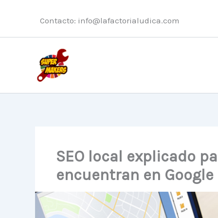
Ir
al
Contacto:
info@lafactorialudica.com
contenido
SEO local explicado pa
encuentran en Google 