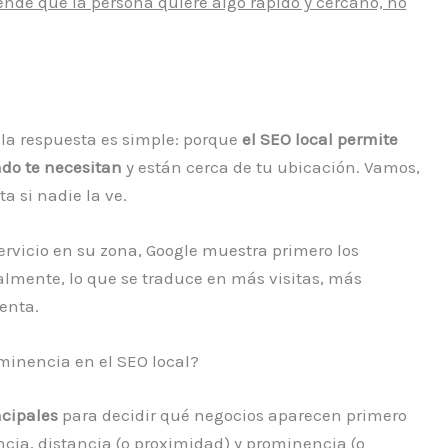
ende que la persona quiere algo rápido y cercano, no
y la respuesta es simple: porque
el SEO local permite
do te necesitan
y están cerca de tu ubicación. Vamos,
 si nadie la ve.
rvicio en su zona, Google muestra primero los
lmente, lo que se traduce en más visitas, más
enta.
ominencia en el SEO local?
ncipales
para decidir qué negocios aparecen primero
ancia, distancia (o proximidad) y prominencia (o